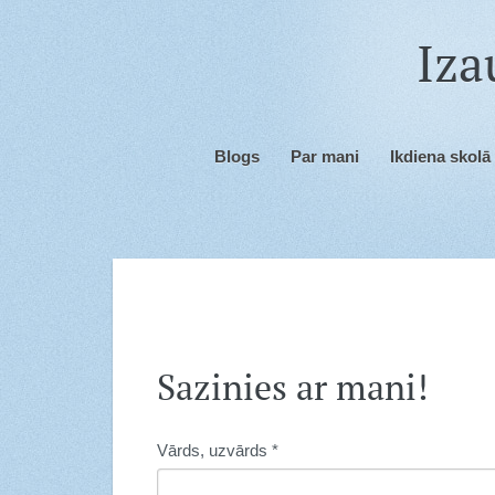
Iza
Blogs
Par mani
Ikdiena skolā
Sazinies ar mani!
Vārds, uzvārds
*