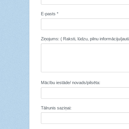
E-pasts
*
Ziņojums: ( Raksti, lūdzu, pilnu informāciju/jau
Mācību iestāde/ novads/pilsēta:
Tālrunis saziņai: