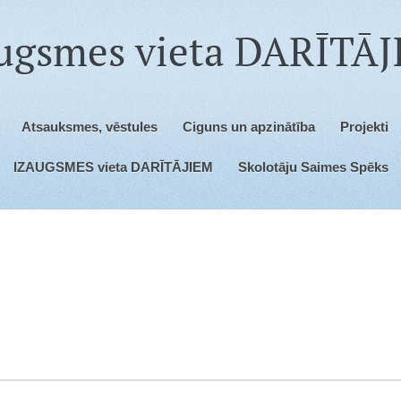
ugsmes vieta DARĪTĀ
Atsauksmes, vēstules
Ciguns un apzinātība
Projekti
IZAUGSMES vieta DARĪTĀJIEM
Skolotāju Saimes Spēks