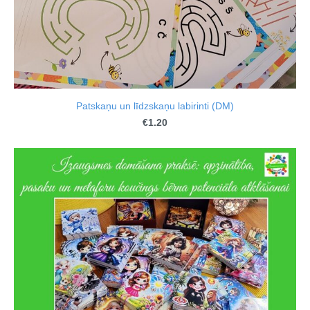
Patskaņu un līdzskaņu labirinti (DM)
€1.20