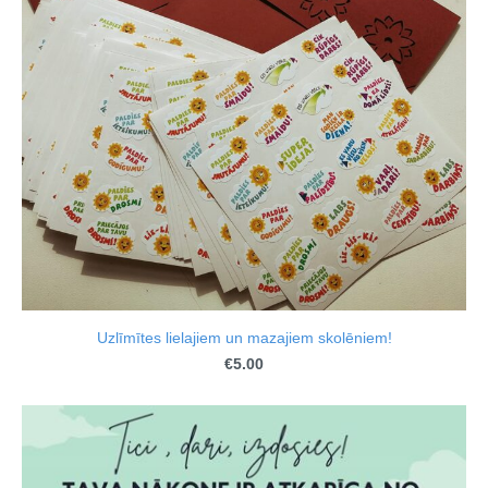
Uzlīmītes lielajiem un mazajiem skolēniem!
€5.00