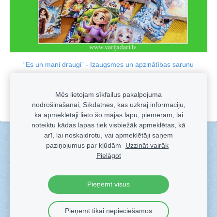
“Es un mani draugi” - Izaugsmes un apzinātības sarunu
kartītes bērniem
€12.50
Mēs lietojam sīkfailus pakalpojuma
nodrošināšanai, Sīkdatnes, kas uzkrāj informāciju,
kā apmeklētāji lieto šo mājas lapu, piemēram, lai
noteiktu kādas lapas tiek visbiežāk apmeklētas, kā
arī, lai noskaidrotu, vai apmeklētāji saņem
Sīkdatnes
paziņojumus par kļūdām
Uzzināt vairāk
Pielāgot
Created with
Mozello
- the world's easiest to use website
builder.
Pieņemt visus
Pieņemt tikai nepieciešamos