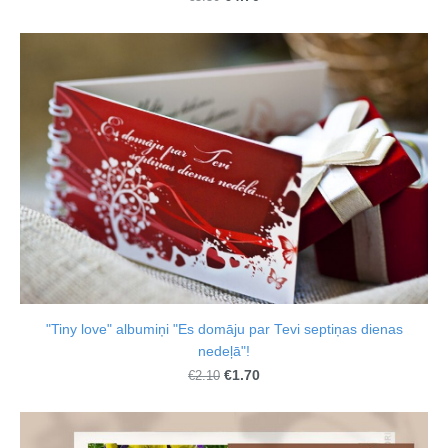
"Tiny love" albumiņi "Es domāju par Tevi septiņas dienas
nedeļā"!
€1.70
€2.10