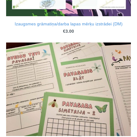
Izaugsmes grāmatiņa/darba lapas mērķu izstrādei (DM)
€3.00