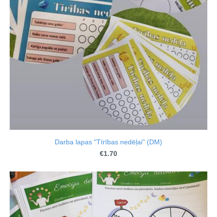
Darba lapas "Tīrības nedēļai" (DM)
€1.70