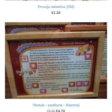
Emociju detektīvs (DM)
€1.20
Vēstule - pastkarte - Mammai
€4.70
€5.50