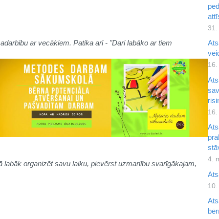
ped
att
31.
r sadarbību ar vecākiem. Patika arī - "Dari labāko ar tiem
Ats
ve
16.
Ats
sav
ris
16.
Ats
pra
stā
4. 
 kā labāk organizēt savu laiku, pievērst uzmanību svarīgākajam,
Ats
10.
Ats
bēr