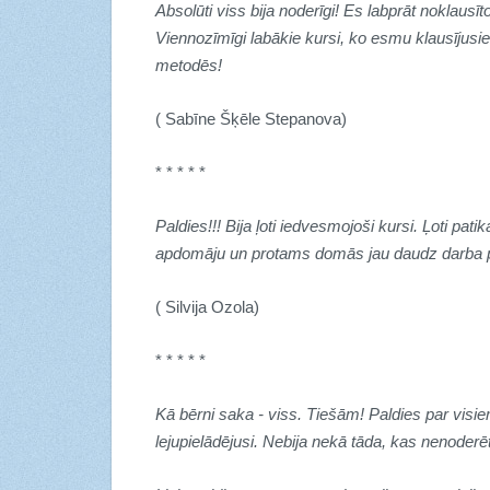
Absolūti viss bija noderīgi! Es labprāt noklausīto
Viennozīmīgi labākie kursi, ko esmu klausījusi
metodēs!
( Sabīne Šķēle Stepanova)
* * * * *
Paldies!!! Bija ļoti iedvesmojoši kursi. Ļoti pati
apdomāju un protams domās jau daudz darba 
( Silvija Ozola)
* * * * *
Kā bērni saka - viss. Tiešām! Paldies par vi
lejupielādējusi. Nebija nekā tāda, kas nenoder