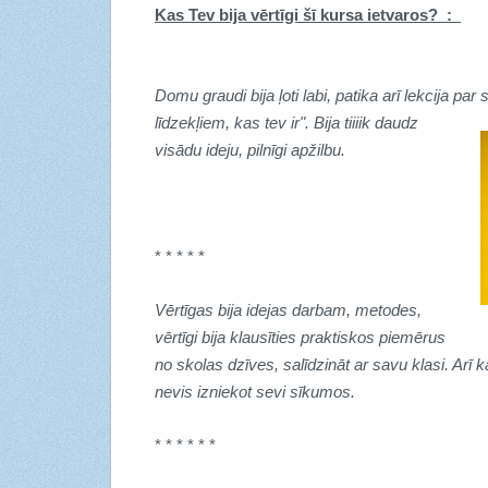
Kas Tev bija vērtīgi šī kursa ietvaros? :
Domu graudi bija ļoti labi, patika arī lekcija pa
līdzekļiem, kas tev ir". Bija tiiiik daudz
visādu ideju, pilnīgi apžilbu.
* * * * *
Vērtīgas bija idejas darbam, metodes,
vērtīgi bija klausīties praktiskos piemērus
no skolas dzīves, salīdzināt ar savu klasi. Arī
nevis izniekot sevi sīkumos.
* * * * * *