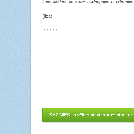
Liels paldies par super noderīgajiem materiāl
(Ilze)
* * * * *
SAZINIES, ja vēlies pievienoties šim kur