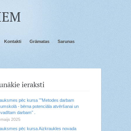
JIEM
Kontakti
Grāmatas
Sarunas
unākie ieraksti
auksmes pēc kursa ""Metodes darbam
umskolā - bērna potenciāla atvēršanai un
vadītam darbam" .
 maijs 2025
auksmes pēc kursa Aizkraukles novada