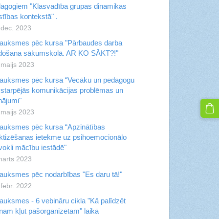
agogiem "Klasvadība grupas dinamikas
īstības kontekstā" .
 dec. 2023
auksmes pēc kursa "Pārbaudes darba
idošana sākumskolā. AR KO SĀKT?!"
 maijs 2023
auksmes pēc kursa “Vecāku un pedagogu
starpējās komunikācijas problēmas un
inājumi"
 maijs 2023
auksmes pēc kursa “Apzinātības
ktizēšanas ietekme uz psihoemocionālo
vokli mācību iestādē"
marts 2023
auksmes pēc nodarbības "Es daru tā!"
 febr. 2022
auksmes - 6 vebināru cikla "Kā palīdzēt
nam kļūt pašorganizētam" laikā