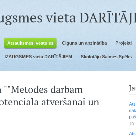
ugsmes vieta DARĪTĀ
Atsauksmes, vēstules
Ciguns un apzinātība
Projekti
IZAUGSMES vieta DARĪTĀJIEM
Skolotāju Saimes Spēks
a ""Metodes darbam
Ja
otenciāla atvēršanai un
Ats
sāk
paš
10.
Ats