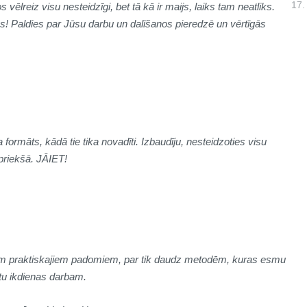
17.
s vēlreiz visu nesteidzīgi, bet tā kā ir maijs, laiks tam neatliks.
es! Paldies par Jūsu darbu un dalīšanos pieredzē un vērtīgās
ka formāts, kādā tie tika novadīti. Izbaudīju, nesteidzoties visu
priekšā. JĀIET!
siem praktiskajiem padomiem, par tik daudz metodēm, kuras esmu
ētu ikdienas darbam.