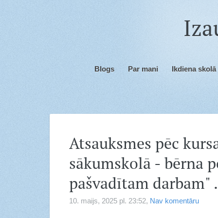
Iza
Blogs
Par mani
Ikdiena skolā
Atsauksmes pēc kurs
sākumskolā - bērna p
pašvadītam darbam" .
10. maijs, 2025 pl. 23:52,
Nav komentāru