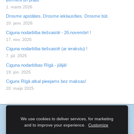
1. marts 2026
Drosme apstāties. Drosme ieklausīties. Drosme būt.
10. janv. 2026
Ciguna nodarbība tiešsaistē - 26.novembrī !
17. nov. 2025
Ciguna nodarbība tiešsaistē (ar ierakstu) !
7. jūl. 2025
Ciguna nodarbības Rīgā - jūlijā!
19. jūn. 2025
Ciguns Rīgā atkal pieejams bez maksas!
20. maijs 2025
Sīkdatnes
We use cookies to deliver services, for marketing
and to improve your experience.
Customize
Created with
Mozello
- the world's easiest to use website