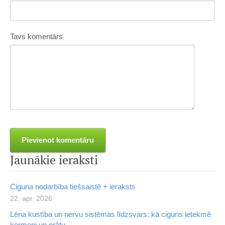
Tavs komentārs
Jaunākie ieraksti
Ciguna nodarbība tiešsaistē + ieraksts
22. apr. 2026
Lēna kustība un nervu sistēmas līdzsvars: kā ciguns ietekmē
ķermeni un prātu