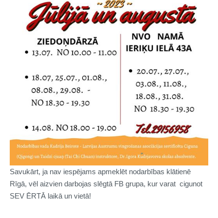
Savukārt, ja nav iespējams apmeklēt nodarbības klātienē
Rīgā, vēl aizvien darbojas slēgtā FB grupa, kur varat cigunot
SEV ĒRTĀ laikā un vietā!