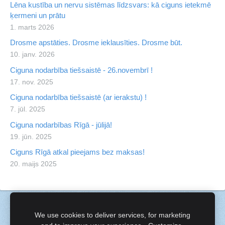
Lēna kustība un nervu sistēmas līdzsvars: kā ciguns ietekmē
ķermeni un prātu
1. marts 2026
Drosme apstāties. Drosme ieklausīties. Drosme būt.
10. janv. 2026
Ciguna nodarbība tiešsaistē - 26.novembrī !
17. nov. 2025
Ciguna nodarbība tiešsaistē (ar ierakstu) !
7. jūl. 2025
Ciguna nodarbības Rīgā - jūlijā!
19. jūn. 2025
Ciguns Rīgā atkal pieejams bez maksas!
20. maijs 2025
Sīkdatnes
We use cookies to deliver services, for marketing