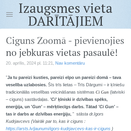
Izaugsmes vieta
DARĪTĀJIEM
Ciguns Zoomā - pievienojies
no jebkuras vietas pasaulē!
20. aprīlis, 2024 pl. 11:21,
Nav komentāru
"
Ja tu pareizi kusties, pareizi elpo un pareizi domā – tava
veselība uzlabosies.
Šīs trīs lietas – Trīs Dārgumi – ir ķīniešu
tradicionālās veselības veicināšanas sistēmas
(latviski
Ci Gun
– ciguns) sastāvdaļas.
'Ci'
ķīniski ir dzīvības spēks,
enerģija, un '
Gun'
– mērķtiecīgs darbs. Tātad
'Ci Gun'
–
tas ir darbs ar dzīvības enerģiju,
" s
tāsta dr.Igors
Kudrjavcevs (Vairāk par to, kas ir ciguns :
https://arsts.lv/jaunumi/igors-kudrjavcevs-kas-ir-ciguns
)