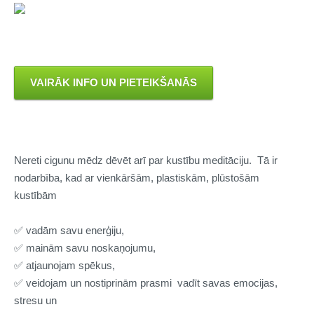
VAIRĀK INFO UN PIETEIKŠANĀS
Nereti cigunu mēdz dēvēt arī par kustību meditāciju. Tā ir
nodarbība, kad ar vienkāršām, plastiskām, plūstošām
kustībām
✅ vadām savu enerģiju,
✅ mainām savu noskaņojumu,
✅ atjaunojam spēkus,
✅ veidojam un nostiprinām prasmi vadīt savas emocijas,
stresu un