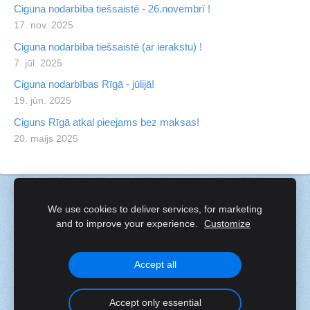
Ciguna nodarbība tiešsaistē - 26.novembrī !
17. nov. 2025
Ciguna nodarbība tiešsaistē (ar ierakstu) !
7. jūl. 2025
Ciguna nodarbības Rīgā - jūlijā!
19. jūn. 2025
Ciguns Rīgā atkal pieejams bez maksas!
20. maijs 2025
Sīkdatnes
We use cookies to deliver services, for marketing
and to improve your experience.
Customize
Created with
Mozello
- the world's easiest to use website
builder.
Accept all
Accept only essential