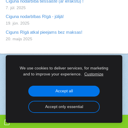
Ciguna nodarbība tiešsaistē (ar ierakstu) !
7. jūl. 2025
Ciguna nodarbības Rīgā - jūlijā!
19. jūn. 2025
Ciguns Rīgā atkal pieejams bez maksas!
20. maijs 2025
Sīkdatnes
We use cookies to deliver services, for marketing
and to improve your experience.
Customize
Created with
Mozello
- the world's easiest to use website
builder.
Accept all
Accept only essential