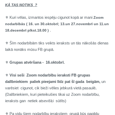
KĀ TAS NOTIKS ?
⚜️ Kuri vēlas, izmantos iespēju cigunot kopā ar mani
Zoom
nodarbībās ( 16. un 30.oktobrī; 13.un 27.novembrī un 11.un
.
18.decembrī plkst.18.00 )
⚜️ Šīm nodarbībām tiks veikts ieraksts un tās nākošās dienas
laikā nonāks mūsu FB grupā.
⚜️
Grupas atvēršana - 16.oktobrī.
⚜️
Visi seši Zoom nodarbību ieraksti FB grupas
dalībniekiem paliek pieejami līdz pat šī gada beigām,
un
varēsiet cigunot, cik bieži vēlies jebkurā vietā pasaulē
.
(Dalībniekiem, kuri pieteikušies tikai uz Zoom nodarbību,
ieraksts gan netiek atsevišķi sūtīts)
⚜️ Pa vidu šiem nodarbību ierakstiem grupā būs papildu