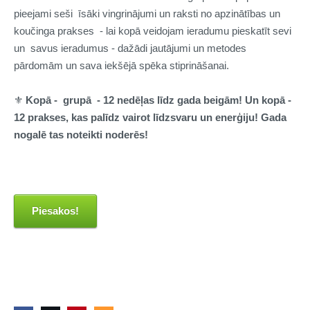
pieejami seši īsāki vingrinājumi un raksti no apzinātības un
koučinga prakses - lai kopā veidojam ieradumu pieskatīt sevi
un savus ieradumus - dažādi jautājumi un metodes
pārdomām un sava iekšējā spēka stiprināšanai.
⚜️
Kopā - grupā - 12 nedēļas līdz gada beigām! Un kopā -
12 prakses, kas palīdz vairot līdzsvaru un enerģiju! Gada
nogalē tas noteikti noderēs!
Piesakos!