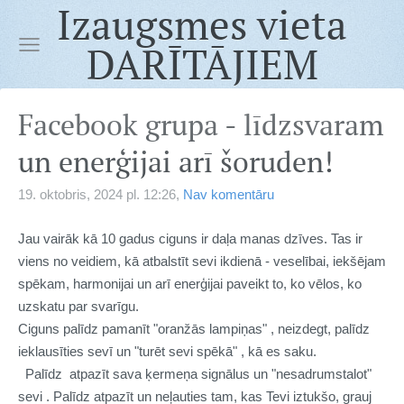
Izaugsmes vieta
DARĪTĀJIEM
Facebook grupa - līdzsvaram
un enerģijai arī šoruden!
19. oktobris, 2024 pl. 12:26,
Nav komentāru
Jau vairāk kā 10 gadus ciguns ir daļa manas dzīves. Tas ir
viens no veidiem, kā atbalstīt sevi ikdienā - veselībai, iekšējam
spēkam, harmonijai un arī enerģijai paveikt to, ko vēlos, ko
uzskatu par svarīgu.
Ciguns palīdz pamanīt "oranžās lampiņas" , neizdegt, palīdz
ieklausīties sevī un "turēt sevi spēkā" , kā es saku.
Palīdz atpazīt sava ķermeņa signālus un "nesadrumstalot"
sevi .
Palīdz atpazīt un neļauties tam, kas Tevi iztukšo, grauj