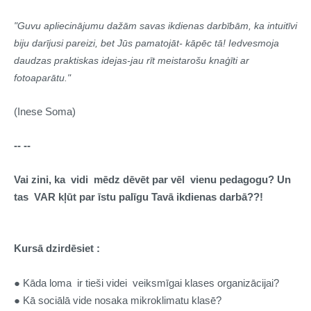
"Guvu apliecinājumu dažām savas ikdienas darbībām, ka intuitīvi
biju darījusi pareizi, bet Jūs pamatojāt- kāpēc tā! Iedvesmoja
daudzas praktiskas idejas-jau rīt meistarošu knaģīti ar
fotoaparātu."
(Inese Soma)
-- --
Vai zini, ka vidi mēdz dēvēt par vēl vienu pedagogu? Un
tas VAR kļūt par īstu palīgu Tavā ikdienas darbā??!
Kursā dzirdēsiet :
● Kāda loma ir tieši videi veiksmīgai klases organizācijai?
● Kā sociālā vide nosaka mikroklimatu klasē?