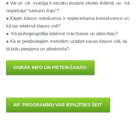
● Vai un cik svarīga ir vecāku iesaiste skolas ikdienā un kā
nepārkāpt “sarkano līniju”?
● Kāpēc klases noteikumos ir nepieciešama konsekvence un
kā tas ietekmē klases vidi?
● Kā psihoģeogrāfija ietekmē mācīšanos un attiecības?
● Kā ar piedāvātajām metodēm uzlabot savas klases vidi, lai
tā būtu pieejama un atbalstoša?
VAIRĀK INFO UN PIETEIKŠANĀS:
AR PROGRAMMU VAR IEPAZĪTIES ŠEIT