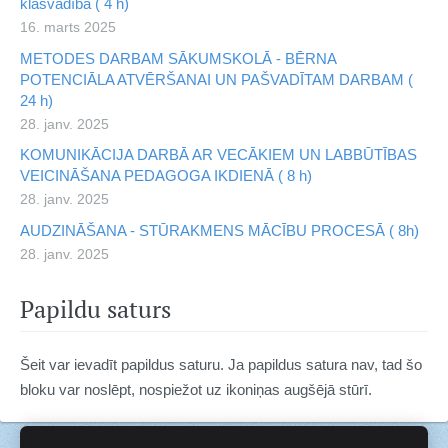
klasvadībā ( 4 h)
16. marts 2025
METODES DARBAM SĀKUMSKOLĀ - BĒRNA
POTENCIĀLA ATVĒRŠANAI UN PAŠVADĪTAM DARBAM (
24 h)
28. janv. 2025
KOMUNIKĀCIJA DARBĀ AR VECĀKIEM UN LABBŪTĪBAS
VEICINĀŠANA PEDAGOGA IKDIENĀ ( 8 h)
28. janv. 2025
AUDZINĀŠANA - STŪRAKMENS MĀCĪBU PROCESĀ ( 8h)
28. janv. 2025
Papildu saturs
Šeit var ievadīt papildus saturu. Ja papildus satura nav, tad šo
bloku var noslēpt, nospiežot uz ikoniņas augšējā stūrī.