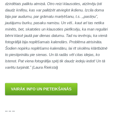
dzirdētais paliktu atmiņā. Otro reizi klausoties, atzīmēju ļoti
daudz knifiņu, kas var palīdzēt atvieglot ikdienu. Izcila doma
bija par audumu, par grāmatu marķēšanu, t.s. ,,pastiņu",
jautājumu burku, pasaku namiņu. Un vēl.. kaut arī tas netika
minēts, bet, skatoties un klausoties piefiksēju, ka man regulāri
bērni klasē jautā par dienas datumu. Tad nu ievēroju, ka vienā
fotogrāfijā bija noplēšamais kalendārs. Problēma atrisināta.
Šodien nopirku noplēšamo kalendāru, lai rīt skolēnu klārtbūtnē
to piestiprinātu pie sienas. Un tā radās vēl citas idejas, ko
īstenot. Pat viena fotogrāfija spēj tik daudz iedeju iedot! Un tā
varētu turpināt." (Laura Rieksta
)
VAIRĀK INFO UN PIETEIKŠANĀS
-- -- --