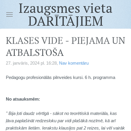
Izaugsmes vieta
DARĪTĀJIEM
KLASES VIDE - PIEJAMA UN
ATBALSTOŠA
27. janvāris, 2024 pl. 16:28,
Nav komentāru
Pedagogu profesionālās pilnveides kursi. 6 h. programma
No atsauksmēm:
"
Bija ļoti daudz vērtīgā - sākot no teorētiskā materiāla, kas
ļāva paplašināt redzesloku par vidi plašākā nozīmē, kā arī
praktiskām lietām. Ierakstu klausījos pat 2 reizes, lai vēl vairāk