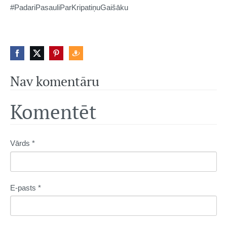
#PadariPasauliParKripatiņuGaišāku
Nav komentāru
Komentēt
Vārds *
E-pasts *