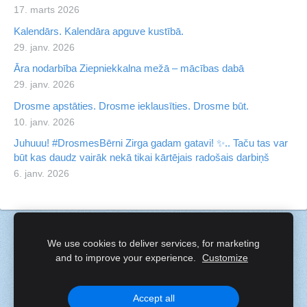
17. marts 2026
Kalendārs. Kalendāra apguve kustībā.
29. janv. 2026
Āra nodarbība Ziepniekkalna mežā – mācības dabā
29. janv. 2026
Drosme apstāties. Drosme ieklausīties. Drosme būt.
10. janv. 2026
Juhuuu! #DrosmesBērni Zirga gadam gatavi! ✨.. Taču tas var
būt kas daudz vairāk nekā tikai kārtējais radošais darbiņš
6. janv. 2026
Sīkdatnes
We use cookies to deliver services, for marketing
and to improve your experience.
Customize
Created with
Mozello
- the world's easiest to use website
builder.
Accept all