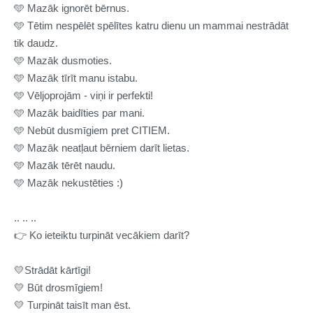
🩵
Mazāk ignorēt bērnus.
🩵
Tētim nespēlēt spēlītes katru dienu un mammai nestrādāt
tik daudz.
🩵
Mazāk dusmoties.
🩵
Mazāk tīrīt manu istabu.
🩵
Vēljoprojām - viņi ir perfekti!
🩵
Mazāk baidīties par mani.
🩵
Nebūt dusmīgiem pret CITIEM.
🩵
Mazāk neatļaut bērniem darīt lietas.
🩵
Mazāk tērēt naudu.
🩵
Mazāk nekustēties :)
.. .. ..
👉
Ko ieteiktu turpināt vecākiem darīt?
💛
Strādāt kārtīgi!
💛
Būt drosmīgiem!
💛
Turpināt taisīt man ēst.