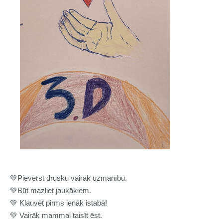
💚
Pievērst drusku vairāk uzmanību.
💚
Būt mazliet jaukākiem.
💚
Klauvēt pirms ienāk istabā!
💚
Vairāk mammai taisīt ēst.