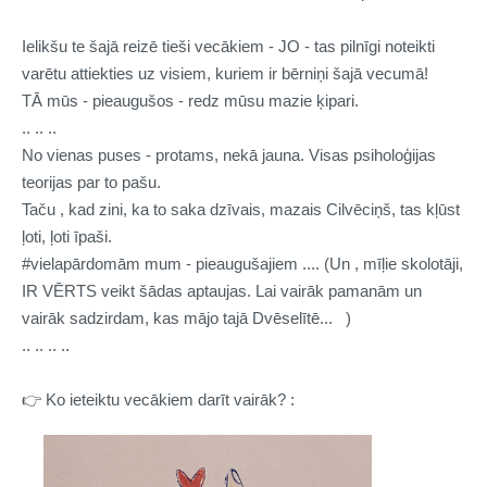
Ielikšu te šajā reizē tieši vecākiem - JO - tas pilnīgi noteikti
varētu attiekties uz visiem, kuriem ir bērniņi šajā vecumā!
TĀ mūs - pieaugušos - redz mūsu mazie ķipari.
.. .. ..
No vienas puses - protams, nekā jauna. Visas psiholoģijas
teorijas par to pašu.
Taču , kad zini, ka to saka dzīvais, mazais Cilvēciņš, tas kļūst
ļoti, ļoti īpaši.
#vielapārdomām
mum - pieaugušajiem .... (Un , mīļie skolotāji,
IR VĒRTS veikt šādas aptaujas. Lai vairāk pamanām un
vairāk sadzirdam, kas mājo tajā Dvēselītē... )
.. .. .. ..
👉
Ko ieteiktu vecākiem darīt vairāk? :