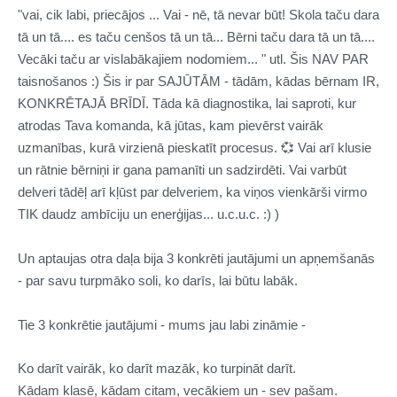
"vai, cik labi, priecājos ... Vai - nē, tā nevar būt! Skola taču dara
tā un tā.... es taču cenšos tā un tā... Bērni taču dara tā un tā....
Vecāki taču ar vislabākajiem nodomiem... " utl. Šis NAV PAR
taisnošanos :) Šis ir par SAJŪTĀM - tādām, kādas bērnam IR,
KONKRĒTAJĀ BRĪDĪ. Tāda kā diagnostika, lai saproti, kur
atrodas Tava komanda, kā jūtas, kam pievērst vairāk
uzmanības, kurā virzienā pieskatīt procesus.
💞
Vai arī klusie
un rātnie bērniņi ir gana pamanīti un sadzirdēti. Vai varbūt
delveri tādēļ arī kļūst par delveriem, ka viņos vienkārši virmo
TIK daudz ambīciju un enerģijas... u.c.u.c. :) )
Un aptaujas otra daļa bija 3 konkrēti jautājumi un apņemšanās
- par savu turpmāko soli, ko darīs, lai būtu labāk.
Tie 3 konkrētie jautājumi - mums jau labi zināmie -
Ko darīt vairāk, ko darīt mazāk, ko turpināt darīt.
Kādam klasē, kādam citam, vecākiem un - sev pašam.