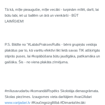
Tā kā, mīļie pieaugušie, mīļie vecāki - turpinām mīlēt, darīt, lai
būtu labi, iet uz ballēm un ārā un vienkārši - BŪT
LAIMĪGIEM!
P.S. Bildīte no "
#LabāsPraksesRullis
- bērni grupiņās veidoja
plakātus par to, kā varētu efektīvi likt lietā savas TIK atšķirīgās
stiprās puses, lai
#kopābūšana
būtu jaudīgāka, patīkamāka un
gaišāka. Šis - no viena plakāta zīmējuma.
#mīlusavudarbu
#komandāIRspēks
Skolotāja dienasgrāmata.
Skolas piezīmes.
Izaugsmes vieta darītājiem
#variJAdari
www.varijadari.lv
#Koučingsizglītībā
#DimantaVecāki