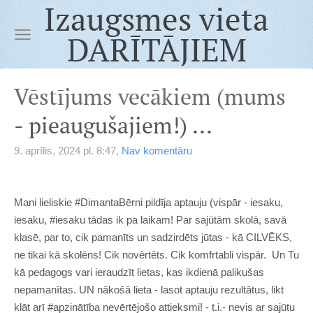
Izaugsmes vieta
DARĪTĀJIEM
Vēstījums vecākiem (mums
- pieaugušajiem!) ...
9. aprīlis, 2024 pl. 8:47,
Nav komentāru
Mani lieliskie
#DimantaBērni
pildīja aptauju (vispār - iesaku,
iesaku,
#iesaku
tādas ik pa laikam! Par sajūtām skolā, savā
klasē, par to, cik pamanīts un sadzirdēts jūtas - kā CILVĒKS,
ne tikai kā skolēns! Cik novērtēts. Cik komfrtabli vispār. Un Tu
kā pedagogs vari ieraudzīt lietas, kas ikdienā palikušas
nepamanītas. UN nākošā lieta - lasot aptauju rezultātus, likt
klāt arī
#apzinātība
nevērtējošo attieksmi! - t.i.- nevis ar sajūtu