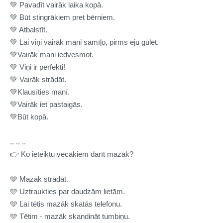
💚
Pavadīt vairāk laika kopā.
💚
Būt stingrākiem pret bērniem.
💚
Atbalstīt.
💚
Lai viņi vairāk mani samīļo, pirms eju gulēt.
💚
Vairāk mani iedvesmot.
💚
Viņi ir perfekti!
💚
Vairāk strādāt.
💚
Klausīties manī.
💚
Vairāk iet pastaigās.
💚
Būt kopā.
.. .. ..
👉
Ko ieteiktu vecākiem darīt mazāk?
🩵
Mazāk strādāt.
🩵
Uztraukties par daudzām lietām.
🩵
Lai tētis mazāk skatās telefonu.
🩵
Tētim - mazāk skandināt tumbiņu.