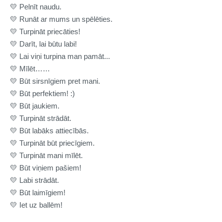
💛
Pelnīt naudu.
💛
Runāt ar mums un spēlēties.
💛
Turpināt priecāties!
💛
Darīt, lai būtu labi!
💛
Lai viņi turpina man pamāt...
💛
Mīlēt……
💛
Būt sirsnīgiem pret mani.
💛
Būt perfektiem! :)
💛
Būt jaukiem.
💛
Turpināt strādāt.
💛
Būt labāks attiecībās.
💛
Turpināt būt priecīgiem.
💛
Turpināt mani mīlēt.
💛
Būt viņiem pašiem!
💛
Labi strādāt.
💛
Būt laimīgiem!
💛
Iet uz ballēm!