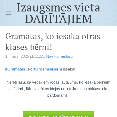
Izaugsmes vieta
DARĪTĀJIEM
Grāmatas, ko iesaka otrās
klases bērni!
1. maijs, 2026 pl. 11:59,
Nav komentāru
#Grāmatas
, ko
#DrosmesBērni
iesaka!
Nereti lasu, ka vecākiem rodas jautājums, ko iesaka bērniem
lasīt, tad , lūk - vairākas idejas un ieteikumi no otrklasnieku
pārdomām!