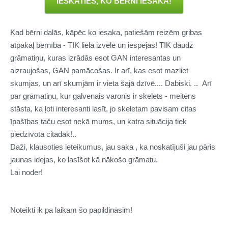
IESKATIES, KO BĒRNI IESAKA!
Kad bērni dalās, kāpēc ko iesaka, patiešām reizēm gribas
atpakaļ bērnībā - TIK liela izvēle un iespējas! TIK daudz
grāmatiņu, kuras izrādās esot GAN interesantas un
aizraujošas, GAN pamācošas. Ir arī, kas esot mazliet
skumjas, un arī skumjām ir vieta šajā dzīvē.... Dabiski. .. Arī
par grāmatiņu, kur galvenais varonis ir skelets - meitēns
stāsta, ka ļoti interesanti lasīt, jo skeletam pavisam citas
īpašības taču esot nekā mums, un katra situācija tiek
piedzīvota citādāk!..
Daži, klausoties ieteikumus, jau saka , ka noskatījuši jau pāris
jaunas idejas, ko lasīšot kā nākošo grāmatu.
Lai noder!
Noteikti ik pa laikam šo papildināsim!