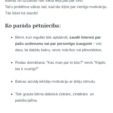
Balvas un uzslavas nav slikta lieta
pati par sevi
.
Taču problēma sākas tad, kad tās kļūst par vienīgo motivāciju.
Tās kļūst kā slazds!
Ko parāda pētniecība:
Bērni, kuri regulāri tiek apbalvoti,
zaudē interesi par
pašu uzdevumu vai par personīgo izaugsmi
– viņi
dara, lai dabūtu balvu, nevis mācītos vai pilnveidotos.
Rodas domāšana: “Kas man par to būs?” nevis “Kāpēc
tas ir svarīgi?”
Balvas aizstā
j
iekšējo motivāciju
ar ārēju stimulu.
Tiek
grauta bērna dabiskā ziņkāre, zinātkāre un
pašdisciplīna.