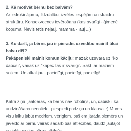
2. Kā motivēt bērnu bez balvām?
Ar iedrošinājumu, līdzdalību, izvēles iespējām un skaidru
struktūru. Konsekvecnes ievērošanu (kas svarīgi - ģimenē
kopumā! Nevis tētis neļauj, mamma - ļauj ...)
3. Ko darīt, ja bērns jau ir pieradis uzvedību mainīt tikai
balvu dēļ?
Pakāpeniski
mainīt komunikāciju
: mazāk uzsvara uz “ko
dabūsi”, vairāk uz “kāpēc tas ir svarīgi”. Sākt ar maziem
soļiem. Un atkal jau - pacietīgi, pacietīgi, pacietīgi!
Katrā ziņā jāatceras, ka bērns nav robotiņš, un, dabiski, ka
audzināšana nenotiek - piespiedi podziņu un klausa. :) Mums
visu laiku jābūt modriem, vērīgiem, pašiem jārāda piemērs un
jāveido ar bērnu vairāk sadarbības attiecības, daudz jautājot
un ieklausoties bērna atbildēs.