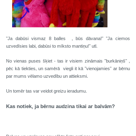
"Ja dabūsi vismaz 8 balles , būs dāvana!" "Ja ciemos
uzvedīsies labi, dabūsi to mīksto mantiņu!" utl.
No vienas puses šķiet - tas ir visiem zināmais "burkāniņš" ,
pēc kā tiekties, un samērā viegli it kā "vienojamies" ar bērnu
par mums vēlamo uzvedību un attieksmi.
Un tomēr tas var veidot greizu ieradumu.
Kas notiek, ja bērnu audzina tikai ar balvām?