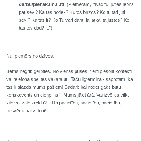
darbu/pienākumu utl.
(Piemēram,
“Kad tu jūties lepns
par sevi? Kā tas notiek? Kuros brīžos? Ko tu tad jūti
sevī? Kā tas ir? Ko Tu vari darīt, lai atkal tā justos? Ko
tas tev dod? ...”)
Nu, piemērs no dzīves.
Bērns negrib ģērbties. No vienas puses ir ērti piesolīt konfekti
vai telefona spēlītes vakarā utl. Taču ilgtermiņā - saprotam, ka
tas ir slazds mums pašiem! Sadarbībai noderīgāks būtu
konskevents un cieņpilns '
“Mums jāiet ārā. Vai izvēlies vilkt
zilo vai zaļo kreklu?” Un pacietību, pacietību, pacietību,
nosvērtu balss toni!