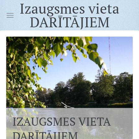
Izaugsmes vieta
DARĪTĀJIEM
IZAUGSMES VIETA
DARĪTĀJIEM