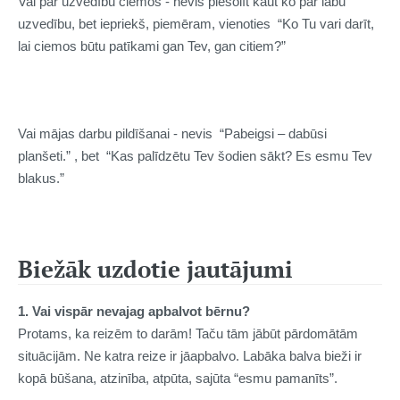
Vai par uzvedību ciemos - nevis piesolīt kaut ko par labu
uzvedību, bet iepriekš, piemēram, vienoties “Ko Tu vari darīt,
lai ciemos būtu patīkami gan Tev, gan citiem?”
Vai mājas darbu pildīšanai - nevis
“Pabeigsi – dabūsi
planšeti.” , bet
“Kas palīdzētu Tev šodien sākt? Es esmu Tev
blakus.”
Biežāk uzdotie jautājumi
1. Vai vispār nevajag apbalvot bērnu?
Protams, ka reizēm to darām! Taču t
ām jābūt
pārdomātām
situācijām
. Ne katra reize ir jāapbalvo. Labāka balva bieži ir
kopā būšana, atzinība, atpūta, sajūta “esmu pamanīts”.