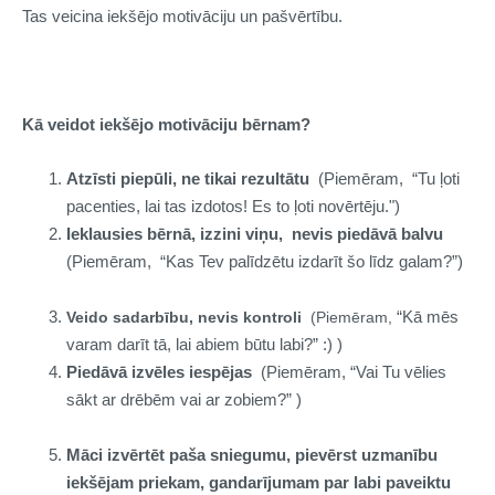
Tas veicina iekšējo motivāciju un pašvērtību.
Kā veidot iekšējo motivāciju bērnam?
Atzīsti piepūli, ne tikai rezultātu
(Piemēram,
“Tu ļoti
pacenties, lai tas izdotos! Es to ļoti novērtēju.")
Ieklausies bērnā, izzini viņu, nevis piedāvā balvu
(Piemēram,
“Kas Tev palīdzētu izdarīt šo līdz galam?”)
“
Kā mēs
Veido sadarbību, nevis kontroli
(Piemēram,
varam darīt tā, lai abiem būtu labi?” :) )
Piedāvā izvēles iespējas
(Piemēram,
“Vai Tu vēlies
sākt ar drēbēm vai ar zobiem?” )
Māci izvērtēt paša sniegumu, pievērst uzmanību
iekšējam priekam, gandarījumam par labi paveiktu