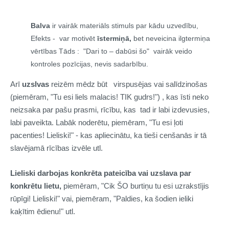
Balva
ir vairāk materiāls stimuls par kādu uzvedību,
Efekts - var motivēt
īstermiņā,
bet neveicina ilgtermiņa
vērtības Tāds :
"Dari to – dabūsi šo" vairāk veido
kontroles pozīcijas, nevis sadarbību.
Arī
uzslvas
reizēm mēdz būt
virspusējas vai salīdzinošas
(piemēram, "Tu esi liels malacis! TIK gudrs!") , kas īsti neko
neizsaka par pašu prasmi, rīcību, kas tad ir labi izdevusies,
labi paveikta. Labāk noderētu, piemēram, "Tu esi ļoti
pacenties! Lieliski!" - kas apliecinātu, ka tieši cenšanās ir tā
slavējamā rīcības izvēle utl.
Lieliski darbojas konkrēta pateicība vai uzslava par
konkrētu lietu,
piemēram, "Cik ŠO burtiņu tu esi uzrakstījis
rūpīgi! Lieliski!" vai, piemēram, "Paldies, ka šodien ieliki
kaķītim ēdienu!" utl.