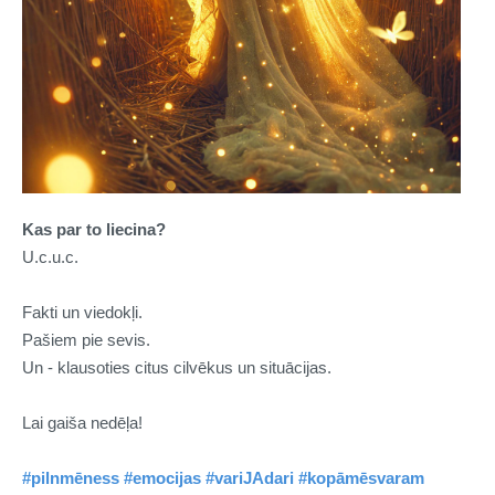
Kas par to liecina?
U.c.u.c.
Fakti un viedokļi.
Pašiem pie sevis.
Un - klausoties citus cilvēkus un situācijas.
Lai gaiša nedēļa!
#pilnmēness
#emocijas
#variJAdari
#kopāmēsvaram