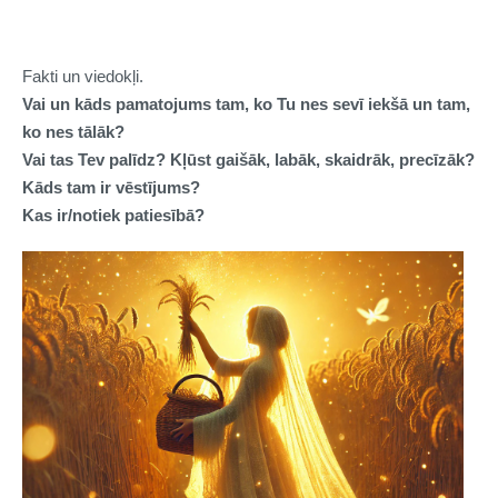
Fakti un viedokļi.
Vai un kāds pamatojums tam, ko Tu nes sevī iekšā un tam,
ko nes tālāk?
Vai tas Tev palīdz? Kļūst gaišāk, labāk, skaidrāk, precīzāk?
Kāds tam ir vēstījums?
Kas ir/notiek patiesībā?