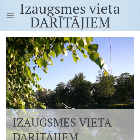
Izaugsmes vieta
DARĪTĀJIEM
IZAUGSMES VIETA
DARĪTĀJIEM