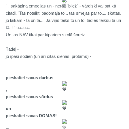
" , sakāpina emocijas un - nereti "bliež" - vārdiski vai pat kā
citādi. "Tas noteikti padomāja to... tas smejas par to.... skatās,
jo laikam - tā un tā.... Ja viņš teiks to un to, tad es teikšu tā un
tā..! " u.c.u.c.
Un tas NAV tikai par ķipariem skolā šoreiz.
Tādēļ -
jo īpaši šodien (un arī citas dienas, protams) -
pieskatiet savus darbus
,
pieskatiet savus vārdus
un
pieskatiet savas DOMAS!
...