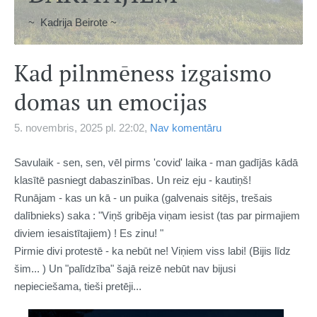
~ Kadrija Beirote ~
Kad pilnmēness izgaismo
domas un emocijas
5. novembris, 2025 pl. 22:02,
Nav komentāru
Savulaik - sen, sen, vēl pirms 'covid' laika - man gadījās kādā
klasītē pasniegt dabaszinības. Un reiz eju - kautiņš!
Runājam - kas un kā - un puika (galvenais sitējs, trešais
dalībnieks) saka : "Viņš gribēja viņam iesist (tas par pirmajiem
diviem iesaistītajiem) ! Es zinu! "
Pirmie divi protestē - ka nebūt ne! Viņiem viss labi! (Bijis līdz
šim... ) Un "palīdzība" šajā reizē nebūt nav bijusi
nepieciešama, tieši pretēji...