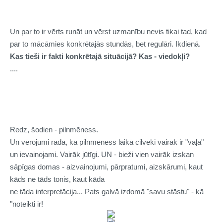
Un par to ir vērts runāt un vērst uzmanību nevis tikai tad, kad
par to mācāmies konkrētajās stundās, bet regulāri. Ikdienā.
Kas tieši ir fakti konkrētajā situācijā? Kas - viedokļi?
....
Redz, šodien - pilnmēness.
Un vērojumi rāda, ka pilnmēness laikā cilvēki vairāk ir "vaļā"
un ievainojami. Vairāk jūtīgi. UN - bieži vien vairāk izskan
sāpīgas domas - aizvainojumi, pārpratumi, aizskārumi, kaut
kāds ne tāds tonis, kaut kāda
ne tāda interpretācija... Pats galvā izdomā "savu stāstu" - kā
"noteikti ir!