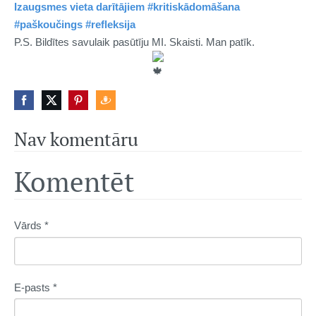
Izaugsmes vieta darītājiem
#kritiskādomāšana
#paškoučings
#refleksija
P.S. Bildītes savulaik pasūtīju MI. Skaisti. Man patīk.
Nav komentāru
Komentēt
Vārds *
E-pasts *